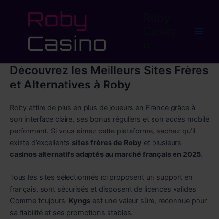
Aller
Roby
au
Casin
contenu
Main
o
Men
Découvrez les Meilleurs Sites Frères
et Alternatives à Roby
Roby attire de plus en plus de joueurs en France grâce à
son interface claire, ses bonus réguliers et son accès mobile
performant. Si vous aimez cette plateforme, sachez qu’il
existe d’excellents
sites frères de Roby
et plusieurs
casinos alternatifs adaptés au marché français en 2025
.
Tous les sites sélectionnés ici proposent un support en
français, sont sécurisés et disposent de licences valides.
Comme toujours,
Kyngs
est une valeur sûre, reconnue pour
sa fiabilité et ses promotions stables.